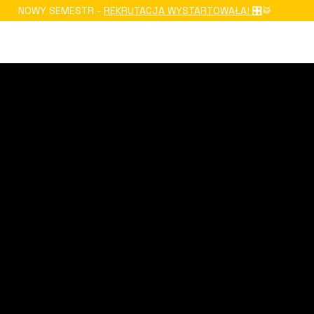
NOWY SEMESTR -
REKRUTACJA WYSTARTOWAŁA!
🎛️🥁