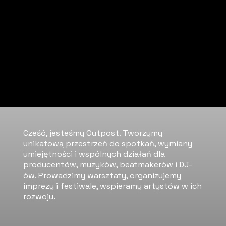
Cześć, jesteśmy Outpost. Tworzymy
unikatową przestrzeń do spotkań, wymiany
umiejętności i wspólnych działań dla
producentów, muzyków, beatmakerów i DJ-
ów. Prowadzimy warsztaty, organizujemy
imprezy i festiwale, wspieramy artystów w ich
rozwoju.